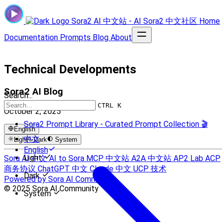
Sora2 AI 中文站 - AI Sora2 中文社区
Home
Documentation
Prompts
Blog
About
Technical Developments
Sora2 AI Blog
Search...
CTRL K
October 2, 2025
Sora2 Prompt Library - Curated Prompt Collection 🎬
English
中文
Light
Dark
System
English
Light
Sora AI 中文
AI to Sora
MCP 中文站
A2A 中文站
AP2 Lab
ACP
商务协议
ChatGPT 中文
Claude 中文
UCP 技术
Dark
Powered by Sora AI Community
© 2025 Sora AI Community
System