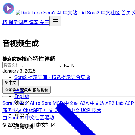
Sora2 AI 中文站 - AI Sora2 中文社区
首页
档
提示词库
博客
关于
音视频生成
Sora 2 核心特性详解
搜索文档...
CTRL K
January 3, 2025
Sora2 提示词库 - 精选提示词合集 🎬
中文
中文
浅色
深色
跟随系统
English
浅色
Sora AI 中文
AI to Sora
MCP 中文站
A2A 中文站
AP2 Lab
ACP
商务协议
ChatGPT 中文
Claude 中文
UCP 技术
深色
由 Sora AI 中文社区驱动
© 2025 Sora AI 中文社区
跟随系统